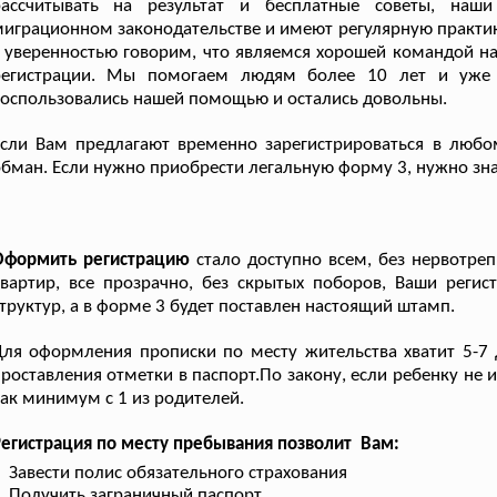
рассчитывать на результат и бесплатные советы, наш
играционном законодательстве и имеют регулярную практи
 уверенностью говорим, что являемся хорошей командой на
регистрации. Мы помогаем людям более 10 лет и уже 
оспользовались нашей помощью и остались довольны.
сли Вам предлагают временно зарегистрироваться в любом
бман. Если нужно приобрести легальную форму 3, нужно зна
Оформить регистрацию
стало доступно всем, без нервотреп
вартир, все прозрачно, без скрытых поборов, Ваши регист
труктур, а в форме 3 будет поставлен настоящий штамп.
ля оформления прописки по месту жительства хватит 5-7 
роставления отметки в паспорт.По закону, если ребенку не 
ак минимум с 1 из родителей.
егистрация по месту пребывания позволит Вам:
Завести полис обязательного страхования
Получить заграничный паспорт