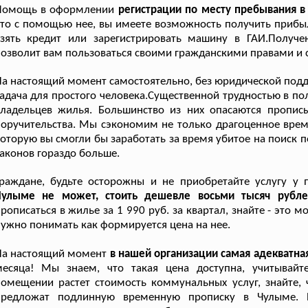
Помощь в оформлении
регистрации по месту пребывания 
то с помощью нее, вы имеете возможность получить прибыл
взять кредит или зарегистрировать машину в ГАИ.Получ
озволит вам пользоваться своими гражданскими правами и 
а настоящий момент самостоятельно, без юридической подд
адача для простого человека.Существенной трудностью в п
владельцев жилья. Большинство из них опасаются пропис
оручительства. Мы сэкономим не только драгоценное время
оторую вы смогли бы заработать за время убитое на поиск 
аконов гораздо больше.
Граждане, будьте осторожны и не приобретайте услугу у
Чулыме не может, стоить дешевле восьми тысяч рубле
рописаться в жилье за 1 990 руб. за квартал, знайте - это
ужно понимать как формируется цена на нее.
На настоящий момент
в нашей организации самая адекватна
месяца! Мы знаем, что такая цена доступна, учитыва
омещении растет стоимость коммунальных услуг, знайте, 
предложат подлинную временную прописку в Чулыме. 