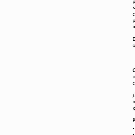
м
с
в
Е
о
к
с
Д
п
к
Р