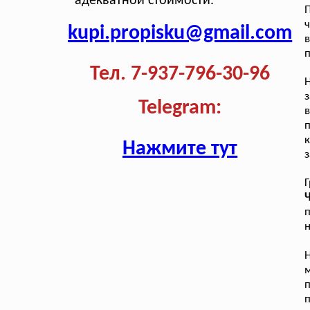
адекватной стоимости.
ч
kupi.propisku@gmail.com
п
Тел. 7-937-796-30-96
Н
з
Telegram:
п
к
Нажмите тут
з
п
н
п