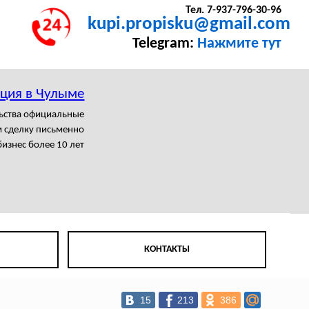
Тел. 7-937-796-30-96
kupi.propisku@gmail.com
Telegram:
Нажмите тут
ация в Чулыме
льства официальные
 сделку письменно
изнес более 10 лет
КОНТАКТЫ
15
213
386